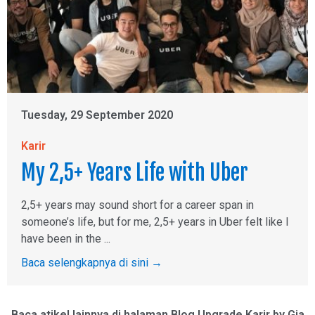
Tuesday, 29 September 2020
Karir
My 2,5+ Years Life with Uber
2,5+ years may sound short for a career span in
someone’s life, but for me, 2,5+ years in Uber felt like I
have been in the ...
Baca selengkapnya di sini →
Baca atikel lainnya di halaman Blog Upgrade Karir by Gia